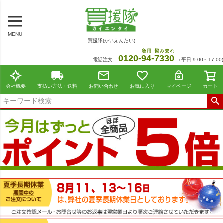
MENU
買援隊(かいえんたい)
急用
悩み去れ
0120-
94
-
7330
電話注文
（平日 9:00～17:00)
会社概要
支払い方法・送料
お問い合わせ
お気に入り
マイページ
カート