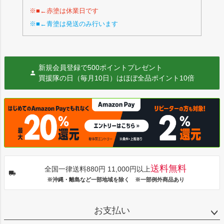
※■←赤塗は休業日です
※■←青塗は発送のみ行います
新規会員登録で500ポイントプレゼント
買援隊の日（毎月10日）はほぼ全品ポイント10倍
送料無料
全国一律送料880円 11,000円以上
※沖縄・離島など一部地域を除く ※一部例外商品あり
お支払い