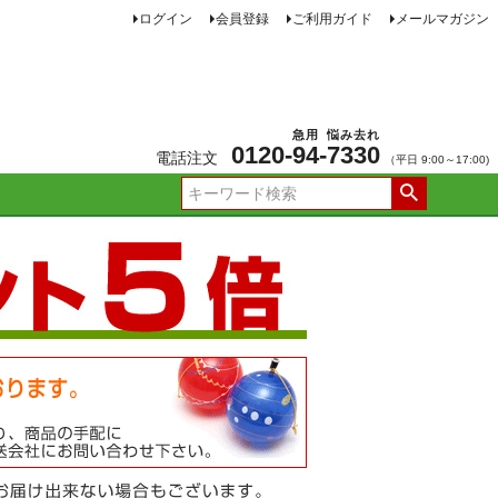
ログイン
会員登録
ご利用ガイド
メールマガジン
急用
悩み去れ
0120-
94
-
7330
電話注文
（平日 9:00～17:00)