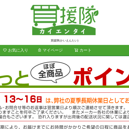
買援隊(かいえんたい)
お気に入り
マイページ
カート
検索