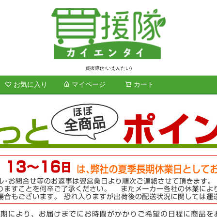
買援隊(かいえんたい)
お気に入り
マイページ
カート
検索