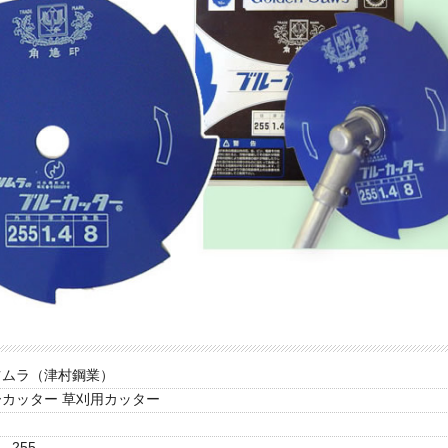
ツムラ（津村鋼業）
カッター 草刈用カッター
255