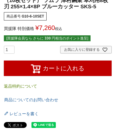
（10枚セット） ツムラ 津村鋼業 草刈用8枚
刃 255×1.4×8P ブルーカッター SKS-5
商品番号
G10-6-10SET
¥
7,260
買援隊 特別価格
税込
[買援隊会員なら さらに
330
円相当のポイント進呈]
お気に入りに登録する
カートに入れる
返品特約について
商品についてのお問い合わせ
レビューを書く