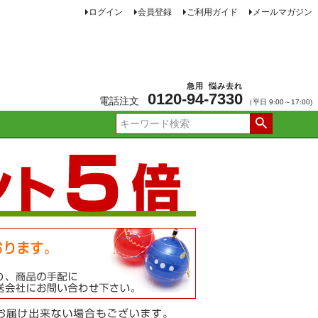
ログイン
会員登録
ご利用ガイド
メールマガジン
急用
悩み去れ
0120-
94
-
7330
電話注文
（平日 9:00～17:00)