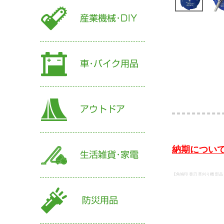
納期について
【角鳩印 替刃 草刈り機 部品 