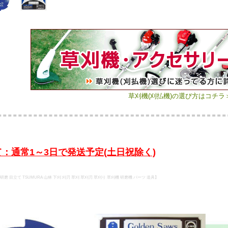
草刈機(刈払機)の選び方はコチラ
：通常1～3日で発送予定(土日祝除く)
研磨 目立て TSUMURA 山林 下刈 刈刃 草刈 草刈刃 草刈り 草刈機 研磨機 パーツ 道具】