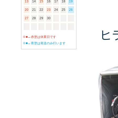
13
14
15
16
17
18
19
20
21
22
23
24
25
26
27
28
29
30
※■←赤塗は休業日です
※■←青塗は発送のみ行います