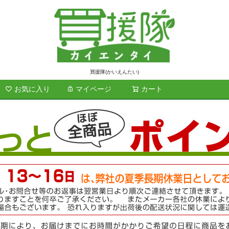
買援隊(かいえんたい)
お気に入り
マイページ
カート
検索