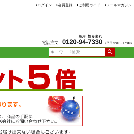
ログイン
会員登録
ご利用ガイド
メールマガジン
急用
悩み去れ
0120-
94
-
7330
電話注文
（平日 9:00～17:00)