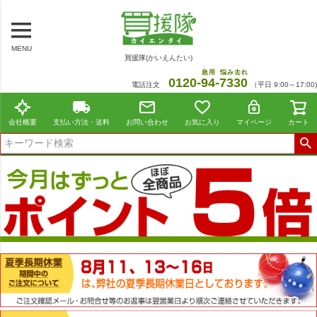
MENU
買援隊(かいえんたい)
急用
悩み去れ
0120-
94
-
7330
電話注文
（平日 9:00～17:00)
会社概要
支払い方法・送料
お問い合わせ
お気に入り
マイページ
カート