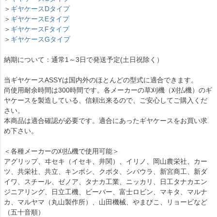
＞
ギヤケースDタイプ
＞
ギヤケースEタイプ
＞
ギヤケースFタイプ
＞
ギヤケースGタイプ
納期について：通常1～3日で発送予定(土日祝除く）
当ギヤケースASSYは国内外のほとんどの型式に適合できます。
尚使用耐余時間は300時間です。各メーカーの草刈機（刈払機）のギ
ヤケースを製造している、信頼出来るので、ご安心してご購入くだ
さい。
本商品は適合確認が必要です。適合にあったギヤケースをお買い求
め下さい。
＜各種メーカーの刈払機で使用可能＞
アグリップ、ヰセキ（イセキ、井関）、イリノ、岡山農栄社、カー
ツ、共栄社、共立、キンボシ、クボタ、シバウラ、新宮商工、新ダ
イワ、スチール、ゼノア、タナカ工業、ニッカリ、日工タナカエン
ジニアリング、日立工機、ビーバー、富士ロビン、マキタ、マルナ
カ、マルヤマ（丸山製作所）、山田機械、やまびこ、リョービなど
（五十音順）