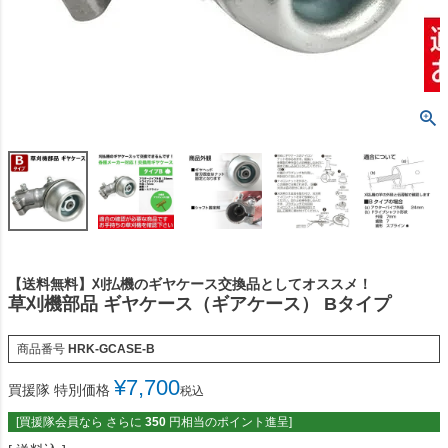
【送料無料】刈払機のギヤケース交換品としてオススメ！
草刈機部品 ギヤケース（ギアケース） Bタイプ
商品番号
HRK-GCASE-B
¥
7,700
買援隊 特別価格
税込
[買援隊会員なら さらに
350
円相当のポイント進呈]