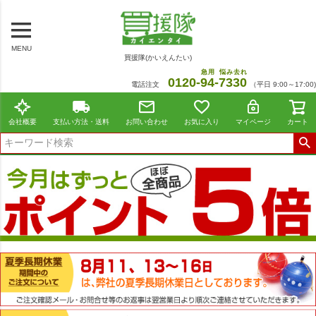
MENU
買援隊(かいえんたい)
急用
悩み去れ
0120-
94
-
7330
電話注文
（平日 9:00～17:00)
会社概要
支払い方法・送料
お問い合わせ
お気に入り
マイページ
カート