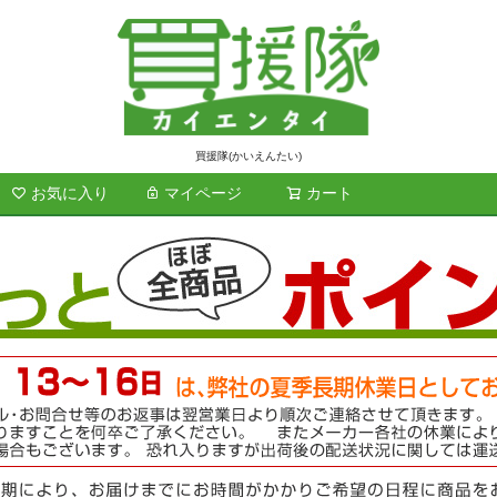
買援隊(かいえんたい)
お気に入り
マイページ
カート
検索