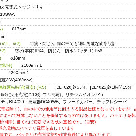
max 充電式ヘッジトリマ
18GWA
kg
)
817mm
0mm
※1、※2)
防滴・防じん(雨の中でも運転可能な防水設計)
2)
防水(本体)IPX4、防じん・防水(バッテリ)IP56
)
φ18mm
復/分]
2100min-1
4200min-1
直流36V(40Vmax)
続運転時間(目安) (※5)
[BL4020]約55分、[BL4025]約1時間15分
85分(実用充電)/110分(フル充電)、リチウムイオン2Ah
テリBL4020・充電器DC40WB、ブレードカバー、チップレシーバ
(充電器除く)、雨の中での使用等に耐えうる製品仕様となっていますが、
んによって故障しないことを保証するものではありません。バッテリを
数秒間押し当てれば切断できる枝の直径です。(目安)
axは満充電時のバッテリ電圧を表しています
考値です。バッテリの充電状態や作業条件により異なります。