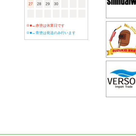
27
28
29
30
※■←赤塗は休業日です
※■←青塗は発送のみ行います