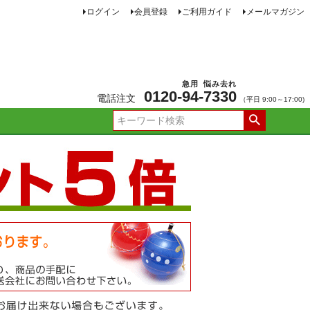
ログイン
会員登録
ご利用ガイド
メールマガジン
急用
悩み去れ
0120-
94
-
7330
電話注文
（平日 9:00～17:00)