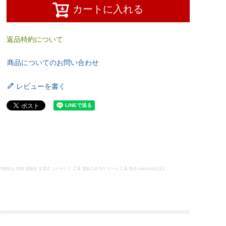
カートに入れる
返品特約について
商品についてのお問い合わせ
レビューを書く
防止 防振 低騒音 充電式 コードレス 工具 電動工具 DIY ツール 工具 用品 makita 純正品】