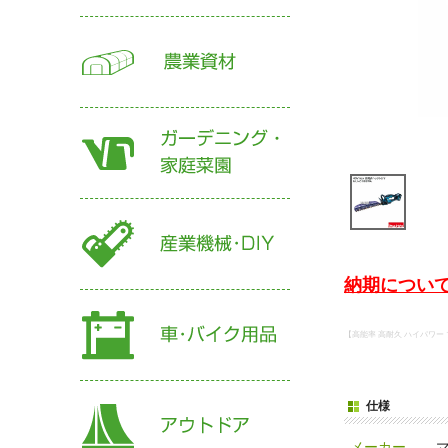
納期について
【高能率 高耐久 ハイパワー プ
仕様
メーカー