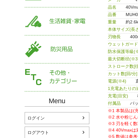
品名
40V
品番
MUH0
重量
約2.6
本体サイズ(長さ
刃物長
40
ウェットガード(
防水保護等級(※
最大切断径(※3
ストローク数[往
カット数[回/分]
電源(※4)
1充電あたりの連
充電(目安)
Menu
付属品
バッ
※1 本製品は
※2 水や粉じ
ログイン
※3 刃を軽く
※4 40Vm
ログアウト
※5 数値は参