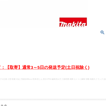
：【取寄】通常3～5日の発送予定(土日祝除く)
ロ仕様 小型 軽量 刈込 刃物長400mm 防滴 防じん 防水 IPX4 偏角拝み刃 三面研磨 高剛 カミコミ解除 切断 高耐久クランク 誤作動
マキタ