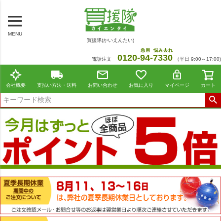
MENU
買援隊(かいえんたい)
急用
悩み去れ
0120-
94
-
7330
電話注文
（平日 9:00～17:00)
会社概要
支払い方法・送料
お問い合わせ
お気に入り
マイページ
カート