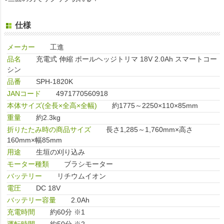
仕様
メーカー
工進
品名
充電式 伸縮 ポールヘッジトリマ 18V 2.0Ah スマートコー
シン
品番
SPH-1820K
JANコード
4971770560918
本体サイズ(全長×全高×全幅)
約1775～2250×110×85mm
重量
約2.3kg
折りたたみ時の商品サイズ
長さ1,285～1,760mm×高さ
160mm×幅85mm
用途
生垣の刈り込み
モーター種類
ブラシモーター
バッテリー
リチウムイオン
電圧
DC 18V
バッテリー容量
2.0Ah
充電時間
約60分 ※1
運転時間
約50分 ※2