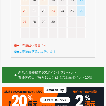
13
14
15
16
17
18
19
20
21
22
23
24
25
26
27
28
29
30
※■←赤塗は休業日です
※■←青塗は発送のみ行います
新規会員登録で500ポイントプレゼント
買援隊の日（毎月10日）はほぼ全品ポイント10倍