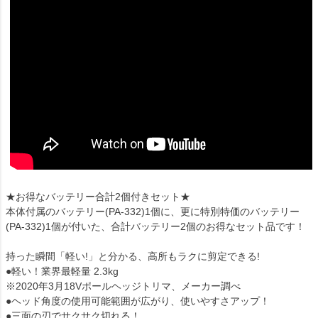
★お得なバッテリー合計2個付きセット★
本体付属のバッテリー(PA-332)1個に、更に特別特価のバッテリー
(PA-332)1個が付いた、合計バッテリー2個のお得なセット品です！
持った瞬間「軽い!」と分かる、高所もラクに剪定できる!
●軽い！業界最軽量 2.3kg
※2020年3月18Vポールヘッジトリマ、メーカー調べ
●ヘッド角度の使用可能範囲が広がり、使いやすさアップ！
●三面の刃でサクサク切れる！