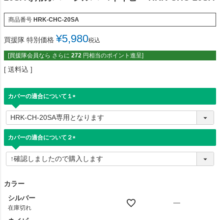
商品番号
HRK-CHC-20SA
¥
5,980
買援隊 特別価格
税込
[買援隊会員なら さらに
272
円相当のポイント進呈]
送料込
カバーの適合について１
(
必
須
)
カバーの適合について２
(
必
須
)
カラー
シルバー
—
在庫切れ