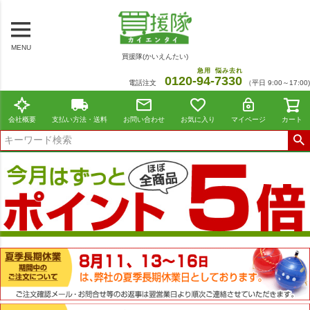
MENU
買援隊(かいえんたい)
急用
悩み去れ
0120-
94
-
7330
電話注文
（平日 9:00～17:00)
会社概要
支払い方法・送料
お問い合わせ
お気に入り
マイページ
カート