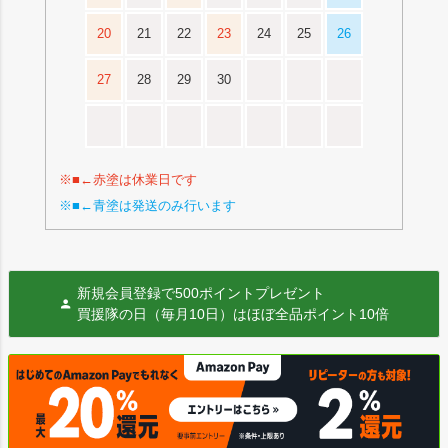
20
21
22
23
24
25
26
27
28
29
30
※■←赤塗は休業日です
※■←青塗は発送のみ行います
新規会員登録で500ポイントプレゼント
買援隊の日（毎月10日）はほぼ全品ポイント10倍