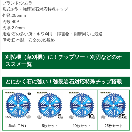
ブランド:ツムラ
形式:F型・強硬岩石対応特殊チップ
外径:255mm
刃数:40P
刃厚:2.0mm
用途:石の多い所・キワ刈り・障害物・側溝周りに最適
備考:日本製、安全のJIS規格