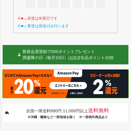
※■←赤塗は休業日です
※■←青塗は発送のみ行います
新規会員登録で500ポイントプレゼント
買援隊の日（毎月10日）はほぼ全品ポイント10倍
送料無料
全国一律送料880円 11,000円以上
※沖縄・離島など一部地域を除く ※一部例外商品あり