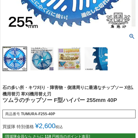
石の多い所・キワ刈り・障害物・側溝周りに最適なチップソー 刈払
機用替刃 草刈機用替え刃
ツムラのチップソー F型ハイパー 255mm 40P
商品番号
TUMURA-F255-40P
¥
2,600
買援隊 特別価格
税込
[買援隊会員なら さらに
118
円相当のポイント進呈]