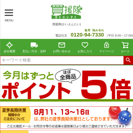
MENU
買援隊(かいえんたい)
急用
悩み去れ
0120-
94
-
7330
電話注文
（平日 9:00～17:00)
会社概要
支払い方法・送料
お問い合わせ
お気に入り
マイページ
カート